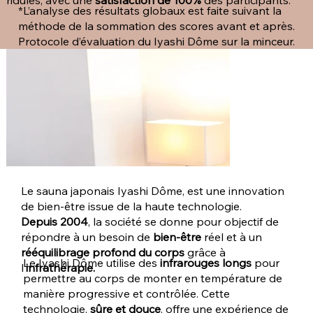
ridules, avec une
satisfaction de 100%
des participants.
*L’analyse des résultats globaux est faite suivant la
méthode de la sommation des scores avant et après.
Protocole d’évaluation du Iyashi Dôme sur la minceur.
Le sauna japonais Iyashi Dôme, est une innovation
de bien-être issue de la haute technologie.
Depuis 2004
, la société se donne pour objectif de
répondre à un besoin de
bien-être
réel et à un
rééquilibrage profond du corps
grâce à
Le Iyashi Dôme utilise des
infrarouges longs
pour
l’
infrathérapie.
permettre au corps de monter en température de
manière progressive et contrôlée. Cette
technologie,
sûre et douce
, offre une expérience de