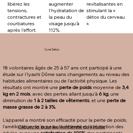
revitalisantes en
libérez les
augmenter
stimulant la «
tensions,
l'hydratation de
détox du cerveau
contractures et
la peau du
».
courbatures
visage jusqu'à
après l'effort.
112%.
Cure Detox
18 volontaires âgés de 25 à 57 ans ont participé à une
étude sur l'Iyashi Dôme sans changements au niveau des
habitudes alimentaires ou de l'activité physique. Les
résultats ont montré une
perte de poids
moyenne de
3,4
kg en 2 mois
, avec des pertes allant jusqu'à
6 kg
, une
diminution de
1 à 2 tailles de vêtements
, et une
perte de
masse grasse de 2 à 3%.
L'appareil a montré son efficacité pour la perte de poids,
l'amélioration de la peau, la détente et la réduction des
Cliquez ici pour lire l'entièreté de l'étude