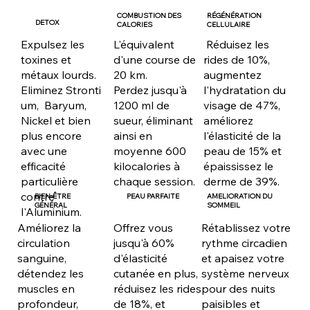
COMBUSTION DES
RÉGÉNÉRATION
DETOX
CALORIES
CELLULAIRE
Expulsez les
Réduisez les
L'équivalent
toxines et
rides de 10%,
d'une course de
métaux lourds.
augmentez
20 km.
Eliminez Stronti
l'hydratation du
Perdez jusqu'à
um, Baryum,
visage de 47%,
1200 ml de
Nickel et bien
améliorez
sueur, éliminant
plus encore
l'élasticité de la
ainsi en
avec une
peau de 15% et
moyenne 600
efficacité
épaississez le
kilocalories à
particulière
derme de 39%.
chaque session.
contre
BIEN-ÊTRE
AMELIORATION DU
PEAU PARFAITE
GÉNÉRAL
SOMMEIL
l'Aluminium.
Rétablissez votre
Améliorez la
Offrez vous
rythme circadien
circulation
jusqu'à 60%
et apaisez votre
sanguine,
d'élasticité
système nerveux
détendez les
cutanée en plus,
pour des nuits
muscles en
réduisez les rides
paisibles et
profondeur,
de 18%, et