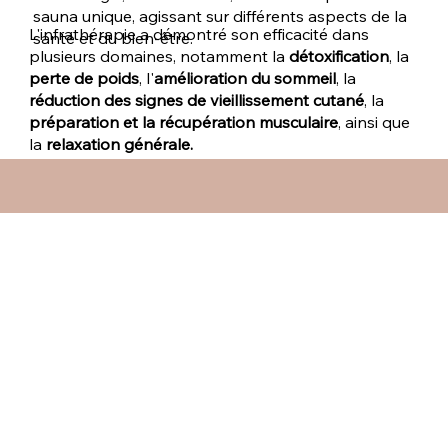
sauna unique, agissant sur différents aspects de la
L'infrathérapie a démontré son efficacité dans
santé et du bien-être.
plusieurs domaines, notamment la
détoxification
, la
perte de poids
, l'
amélioration du sommeil
, la
réduction des signes de vieillissement cutané
, la
préparation et la récupération musculaire
, ainsi que
la
relaxation générale.