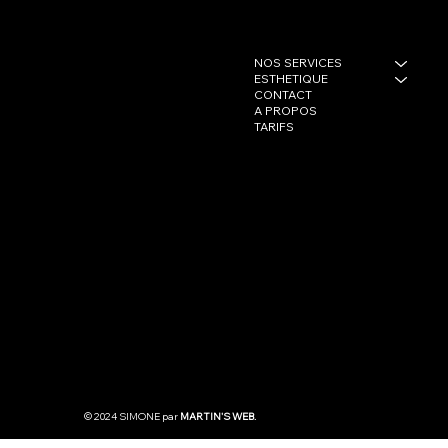
NOS SERVICES
NOS CLUBS
ESTHETIQUE
CONTACT
SIMONE GARE DE LYON :
38 Avenue Daumesnil
A PROPOS
75012 Paris, France
TARIFS
07 44 31 84 20
Contact.garedelyon@simone.club
SIMONE DAUMESNIL :
116 Rue de Reuilly
75012 Paris, France
07 44 31 84 20
RETROUVEZ NOUS ICI
Contact.daumesnil@simone.club
PÔLE ESTHÉTIQUE :
07 44 31 14 20
Instagram
Facebook
Mentions légales
CGV
Politique de confidentialité
© 2024 SIMONE par
MARTIN'S WEB.