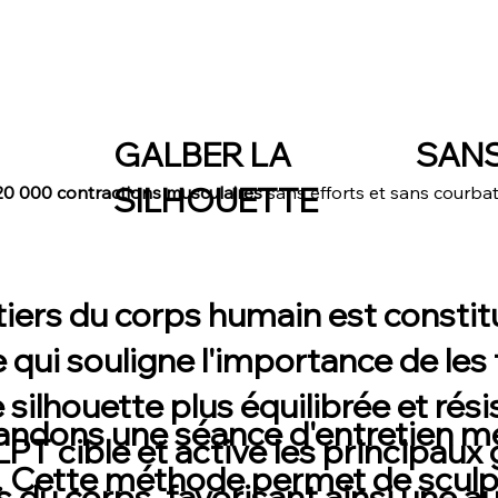
GALBER LA
SAN
SILHOUETTE
20 000 contractions musculaires
sans efforts et sans courba
tiers du corps humain est constit
e qui souligne l'importance de les
 silhouette plus équilibrée et rési
dons une séance d'entretien me
 cible et active les principaux
Cette méthode permet de
sculp
 du corps, favorisant ainsi une
a