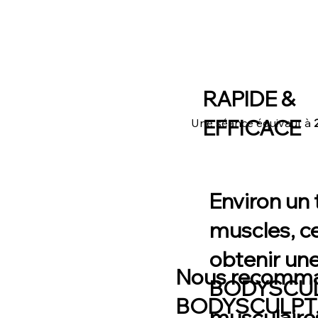
RAPIDE &
EFFICACE
Une séance équivaut à
Environ
un 
muscles
, c
obtenir une
Nous recomman
BODYSCULPT
BODYSCULPT. 
musculaires