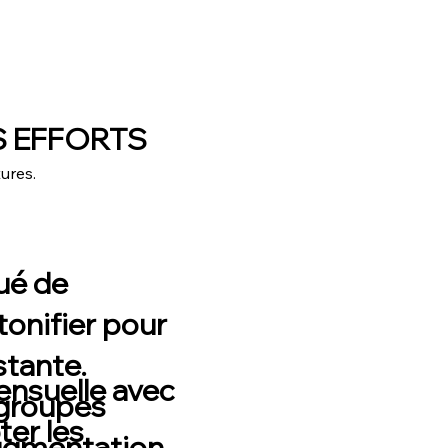
S EFFORTS
tures.
ué de
tonifier
pour
stante.
nsuelle avec
 groupes
ter les
ugmentation